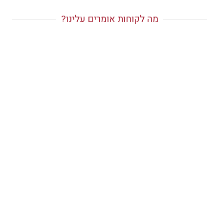
מה לקוחות אומרים עלינו?
המלצה מאת רני צים
תכנון, ליווי ועיצוב פנים לוילה יוקרתית במיוחד
במרכז הארץ.