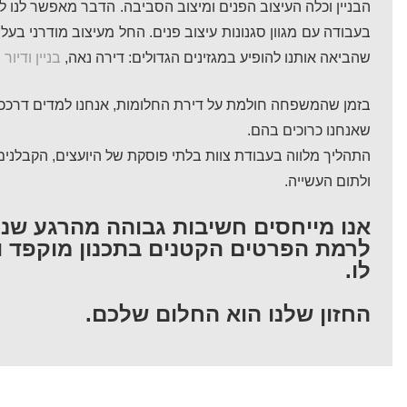
הבניין וכלה העיצוב הפנים ומיצוב הסביבה. הדבר מאפשר לנו לה
בעבודה עם מגוון סגנונות עיצוב פנים. החל מעיצוב מודרני בעל ק
שהביאה אותנו להופיע במגזינים הגדולים: דירה נאה,
בניין ודיור
ו
בזמן שהמשפחה חולמת על דירת החלומות, אנחנו למדים דרככם 
שאנחנו כרוכים בהם.
התהליך מלווה בעבודת צוות בלתי פוסקת של היועצים, הקבלנ
ולתום העשייה.
אנו מייחסים חשיבות גבוהה מהרגע שנכ
לרמת הפרטים הקטנים בתכנון מוקפד וא
לו.
החזון שלנו הוא החלום שלכם.
עיצוב
עיצוב
עיצוב
אקלקטי
קלאסי
מודרני